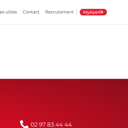
es utiles
Contact
Recrutement
MyAzerfi
02 97 83 44 44