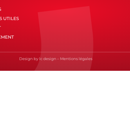
S
S UTILES
T
EMENT
Design by
lc design
–
Mentions légales