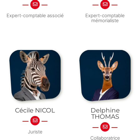
Expert-comptable associé
Expert-comptable
mémorialiste
Cécile NICOL
Delphine
THOMAS
Juriste
Collaboratrice