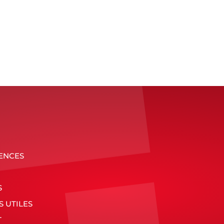
1
2
3
4
ENCES
S
S UTILES
T