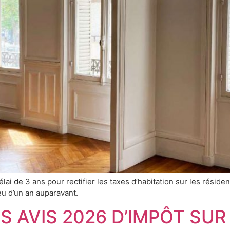
élai de 3 ans pour rectifier les taxes d’habitation sur les rési
eu d’un an auparavant.
ES AVIS 2026 D’IMPÔT SU