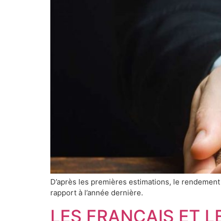
D’après les premières estimations, le rendement
rapport à l’année dernière.
LES FRANÇAIS ET L