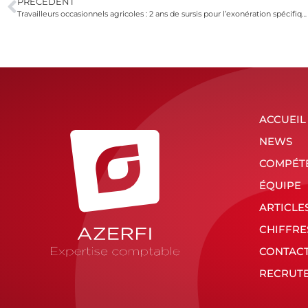
PRÉCÉDENT
Travailleurs occasionnels agricoles : 2 ans de sursis pour l’exonération spécifique !
ACCUEIL
NEWS
COMPÉT
ÉQUIPE
ARTICLE
CHIFFRE
CONTAC
RECRUT