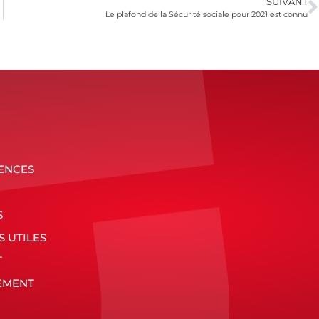
SUIVANT
Le plafond de la Sécurité sociale pour 2021 est connu
ENCES
S
S UTILES
T
EMENT