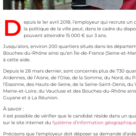
D
epuis le 1er avril 2018, l’employeur qui recrute u
la politique de la ville peut, dans le cadre du disp
pouvant atteindre 15 000 € sur 3 ans.
Jusqu’alors, environ 200 quartiers situés dans les départe
Bouches-du-Rhône ainsi qu’en Île-de-France (Seine-et-Marne
à cette aide.
Depuis le 28 mars dernier, sont concernés plus de 730 quarti
Ardennes, de l’Aisne, de l’Oise, de la Somme, du Nord, du P
l’Essonne, des Hauts-de-Seine, de la Seine-Saint-Denis, du
Maine-et-Loire, du Vaucluse et des Bouches-du-Rhône ainsi
Guyane et à La Réunion.
À savoir :
il est possible de vérifier que le candidat réside dans un q
sur le site internet du
Système d’information géographique de
Précisons que l’employeur doit déposer sa demande d’aide 