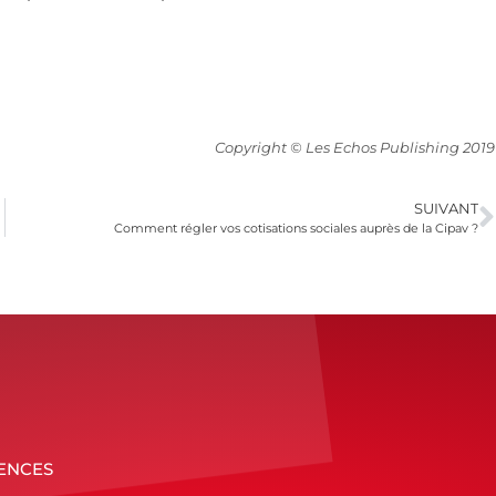
Copyright © Les Echos Publishing 2019
SUIVANT
Comment régler vos cotisations sociales auprès de la Cipav ?
ENCES