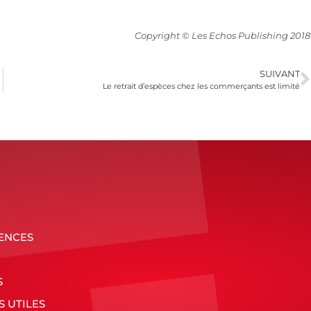
Copyright © Les Echos Publishing 2018
SUIVANT
Le retrait d’espèces chez les commerçants est limité
ENCES
S
S UTILES