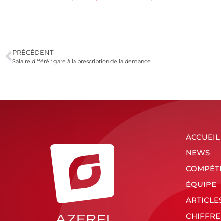
PRÉCÉDENT
Salaire différé : gare à la prescription de la demande !
ACCUEIL
NEWS
COMPÉT
ÉQUIPE
ARTICLE
CHIFFRE