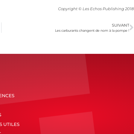
Copyright © Les Echos Publishing 2018
SUIVANT
Les carburants changent de nom à la pompe !
ENCES
S
S UTILES
T