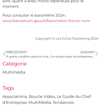
sont, quant à elles, moins répandues pour le
moment.
Pour consulter le baromètre 2024 :
www.francenum.gouv.fr/barometre-france-num
Copyright © Les Echos Publishing 2024
PRÉCÉDENT
SUIVANT
À quelle condition peut-on imputer un déficit sur son revenu global ?
Un soutien pour les entreprises victimes d’inondations dans le Sud de la France
Catégorie
Multimédia
Tags
Associations
,
Boucle Vidéo
,
Le Guide du Chef
d'Entreprise
,
MultiMédia
,
Tendances