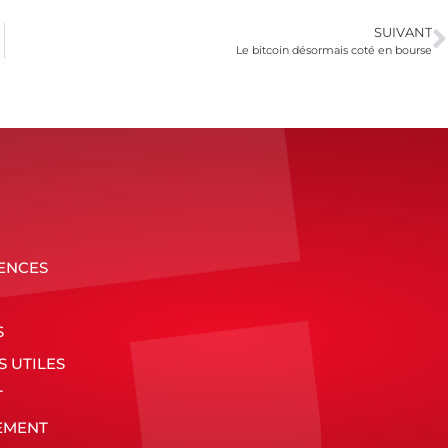
SUIVANT
Le bitcoin désormais coté en bourse
ENCES
S
S UTILES
T
EMENT