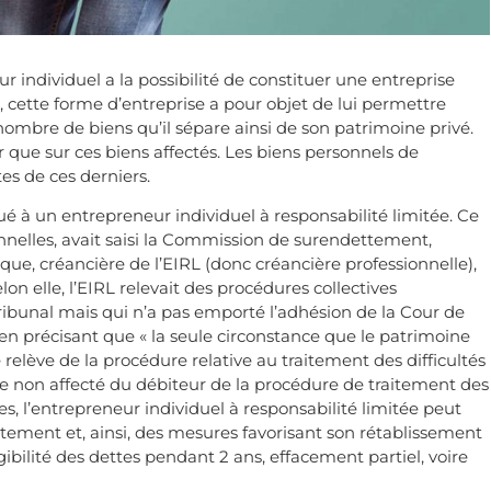
r individuel a la possibilité de constituer une entreprise
et, cette forme d’entreprise a pour objet de lui permettre
 nombre de biens qu’il sépare ainsi de son patrimoine privé.
ir que sur ces biens affectés. Les biens personnels de
tes de ces derniers.
ué à un entrepreneur individuel à responsabilité limitée. Ce
onnelles, avait saisi la Commission de surendettement,
ue, créancière de l’EIRL (donc créancière professionnelle),
lon elle, l’EIRL relevait des procédures collectives
ribunal mais qui n’a pas emporté l’adhésion de la Cour de
l en précisant que « la seule circonstance que le patrimoine
 relève de la procédure relative au traitement des difficultés
ine non affecté du débiteur de la procédure de traitement des
s, l’entrepreneur individuel à responsabilité limitée peut
tement et, ainsi, des mesures favorisant son rétablissement
ibilité des dettes pendant 2 ans, effacement partiel, voire