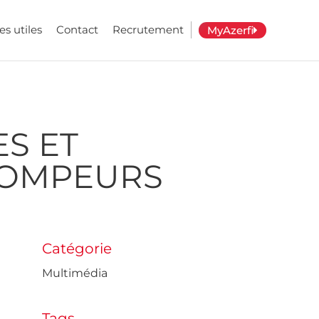
es utiles
Contact
Recrutement
MyAzerfi
ES ET
ROMPEURS
Catégorie
Multimédia
Tags