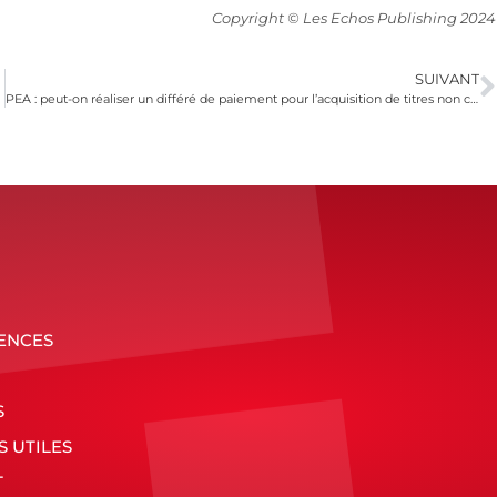
Copyright © Les Echos Publishing 2024
SUIVANT
PEA : peut-on réaliser un différé de paiement pour l’acquisition de titres non cotés ?
ENCES
S
S UTILES
T