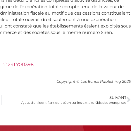
smis deux branches complètes d’activité distinctes, ce
régime de l’exonération totale compte tenu de la valeur de
ministration fiscale au motif que ces cessions constituaient
aleur totale ouvrait droit seulement à une exonération
qui ont constaté que les établissements étaient exploités sous
ommerce et des sociétés sous le même numéro Siren.
, n° 24LY00398
Copyright © Les Echos Publishing 2025
SUIVANT
Ajout d’un identifiant européen sur les extraits Kbis des entreprises