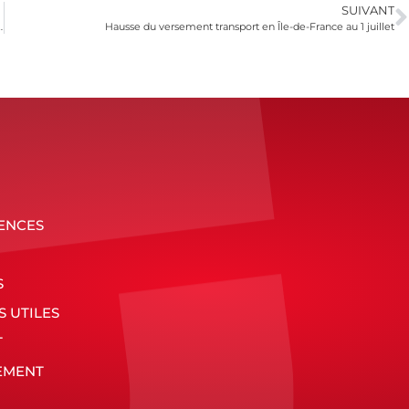
SUIVANT
sions apportées par l’administration fiscale
Hausse du versement transport en Île-de-France au 1 juillet
ENCES
S
S UTILES
T
EMENT