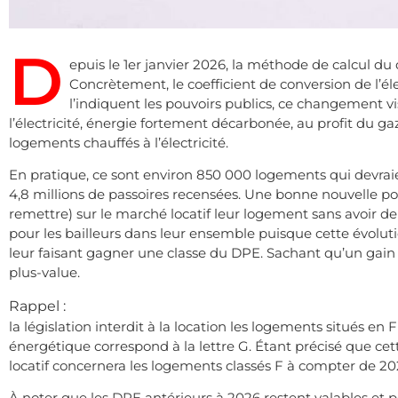
D
epuis le 1er janvier 2026, la méthode de calcul d
Concrètement, le coefficient de conversion de l’éle
l’indiquent les pouvoirs publics, ce changement vi
l’électricité, énergie fortement décarbonée, au profit du gaz
logements chauffés à l’électricité.
En pratique, ce sont environ 850 000 logements qui devraien
4,8 millions de passoires recensées. Une bonne nouvelle pou
remettre) sur le marché locatif leur logement sans avoir d
pour les bailleurs dans leur ensemble puisque cette évoluti
leur faisant gagner une classe du DPE. Sachant qu’un gain d
plus-value.
Rappel :
la législation interdit à la location les logements situés e
énergétique correspond à la lettre G. Étant précisé que cet
locatif concernera les logements classés F à compter de 20
À noter que les DPE antérieurs à 2026 restent valables et p