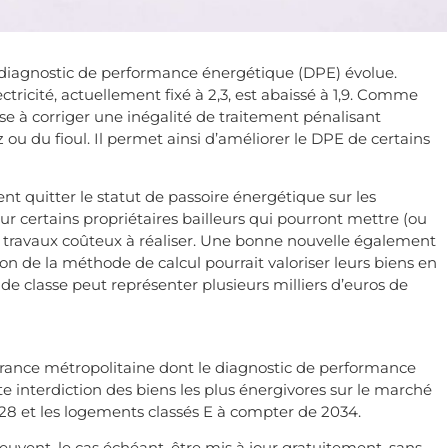
u diagnostic de performance énergétique (DPE) évolue.
ctricité, actuellement fixé à 2,3, est abaissé à 1,9. Comme
se à corriger une inégalité de traitement pénalisant
 ou du fioul. Il permet ainsi d’améliorer le DPE de certains
t quitter le statut de passoire énergétique sur les
r certains propriétaires bailleurs qui pourront mettre (ou
e travaux coûteux à réaliser. Une bonne nouvelle également
on de la méthode de calcul pourrait valoriser leurs biens en
e classe peut représenter plusieurs milliers d’euros de
n France métropolitaine dont le diagnostic de performance
te interdiction des biens les plus énergivores sur le marché
28 et les logements classés E à compter de 2034.
euvent, le cas échéant, être mis à jour gratuitement, sans