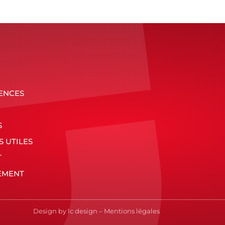
ENCES
S
S UTILES
T
EMENT
Design by
lc design
–
Mentions légales