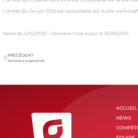
L’arrêté du 24 juin 2015 est consultable sur le site
www.legif
.
News du 4/02/2015 – Dernière mise à jour le 30/06/2015
PRÉCÉDENT
Services à la personne
ACCUEIL
NEWS
COMPÉT
ÉQUIPE