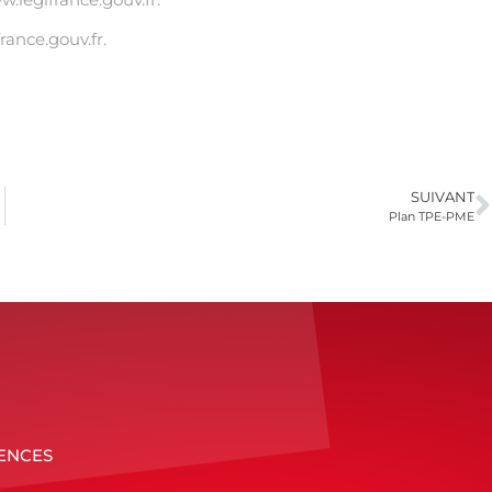
rance.gouv.fr
.
SUIVANT
Plan TPE-PME
ENCES