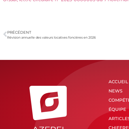
PRÉCÉDENT
Révision annuelle des valeurs locatives foncières en 2026
ACCUEIL
NEWS
COMPÉT
ÉQUIPE
ARTICLE
CHIFFRE