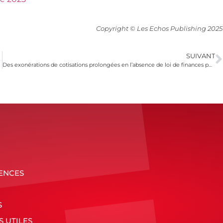
Copyright © Les Echos Publishing 2025
SUIVANT
Des exonérations de cotisations prolongées en l’absence de loi de finances pour 2026
ENCES
S
S UTILES