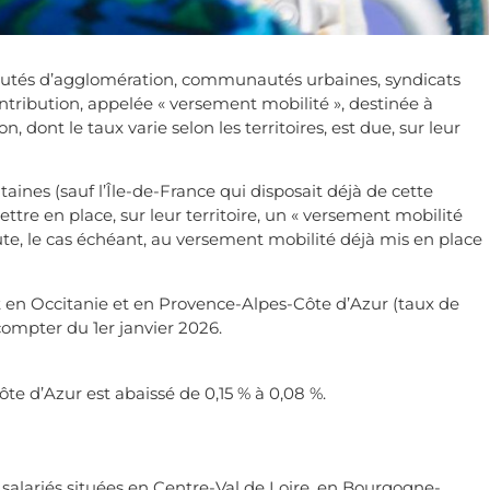
nautés d’agglomération, communautés urbaines, syndicats
ontribution, appelée « versement mobilité », destinée à
 dont le taux varie selon les territoires, est due, sur leur
aines (sauf l’Île-de-France qui disposait déjà de cette
ettre en place, sur leur territoire, un « versement mobilité
ute, le cas échéant, au versement mobilité déjà mis en place
en Occitanie et en Provence-Alpes-Côte d’Azur (taux de
compter du 1er janvier 2026.
te d’Azur est abaissé de 0,15 % à 0,08 %.
1 salariés situées en Centre-Val de Loire, en Bourgogne-