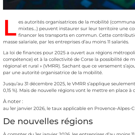
L
es autorités organisatrices de la mobilité (commu
mixtes…) peuvent instaurer sur leur territoire une c
financer les transports en commun. Cette contribution,
masse salariale, par les entreprises d’au moins 11 salariés.
La loi de finances pour 2025 a ouvert aux régions métropolit
compétence) et à la collectivité de Corse la possibilité de m
régional et rural » (VMRR). Sachant que ce versement s’ajo
par une autorité organisatrice de la mobilité.
Jusqu’au 31 décembre 2025, le VMRR s’applique seulement 
0,15 %). Mais de nouvelle régions vont le mettre en place à 
À noter :
au 1er janvier 2026, le taux applicable en Provence-Alpes-Cô
De nouvelles régions
À compter du 1er janvier 2026, les entreprises d’au moins 1