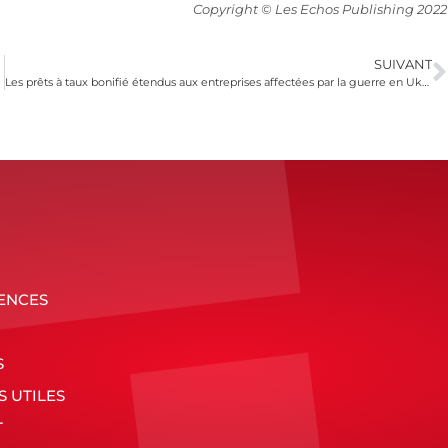
Copyright © Les Echos Publishing 2022
SUIVANT
Les prêts à taux bonifié étendus aux entreprises affectées par la guerre en Ukraine
ENCES
S
S UTILES
T