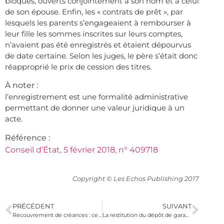
bloqués, ouverts conjointement à son nom et à celui
de son épouse. Enfin, les « contrats de prêt », par
lesquels les parents s’engageaient à rembourser à
leur fille les sommes inscrites sur leurs comptes,
n’avaient pas été enregistrés et étaient dépourvus
de date certaine. Selon les juges, le père s’était donc
réapproprié le prix de cession des titres.
À noter :
l’enregistrement est une formalité administrative
permettant de donner une valeur juridique à un
acte.
Référence :
Conseil d’État, 5 février 2018, n° 409718
Copyright © Les Echos Publishing 2017
PRÉCÉDENT
SUIVANT
Recouvrement de créances : ces sommes que vous ne devez pas payer !
La restitution du dépôt de garantie reste la première source de litige entre bailleurs et locataires