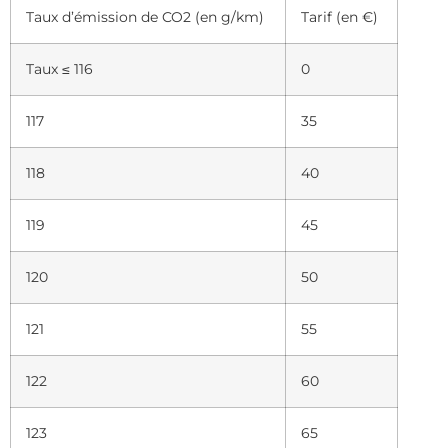
Taux d’émission de CO2 (en g/km)
Tarif (en €)
Taux ≤ 116
0
117
35
118
40
119
45
120
50
121
55
122
60
123
65