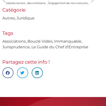
Salariés seniors : des entretiens de mi-carrière et de fin de carrière
Engagement de non-concurrence pris par le cédant d’une société devenu salarié
Catégorie
Autres
,
Juridique
Tags
Associations
,
Boucle Vidéo
,
Immanquable
,
Jurisprudence
,
Le Guide du Chef d'Entreprise
Partagez cette info !