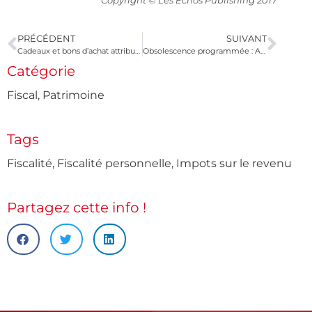
Copyright © Les Echos Publishing 2017
PRÉCÉDENT
SUIVANT
Cadeaux et bons d’achat attribués aux salariés : quel montant ne pas dépasser ?
Obsolescence programmée : Apple visé par une enquête
Catégorie
Fiscal
,
Patrimoine
Tags
Fiscalité
,
Fiscalité personnelle
,
Impots sur le revenu
Partagez cette info !