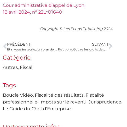
Cour administrative d’appel de Lyon,
18 avril 2024, n° 22LY01640
Copyright © Les Echos Publishing 2024
PRÉCÉDENT
SUIVANT
Et si vous instauriez un plan de partage de la valorisation de votre entreprise ?
Peut-on déduire les droits de mutation lors de la cession de titres obtenus par donation ?
Catégorie
Autres
,
Fiscal
Tags
Boucle Vidéo
,
Fiscalité des résultats
,
Fiscalité
professionnelle
,
Impots sur le revenu
,
Jurisprudence
,
Le Guide du Chef d'Entreprise
Partagez cette info !