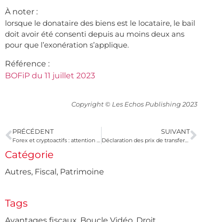
À noter :
lorsque le donataire des biens est le locataire, le bail
doit avoir été consenti depuis au moins deux ans
pour que l’exonération s’applique.
Référence :
BOFiP du 11 juillet 2023
Copyright © Les Echos Publishing 2023
PRÉCÉDENT
SUIVANT
Forex et cryptoactifs : attention aux risques d’escroquerie !
Déclaration des prix de transfert : au plus tard le 3 novembre 2023
Catégorie
Autres
,
Fiscal
,
Patrimoine
Tags
Avantages fiscaux
,
Boucle Vidéo
,
Droit