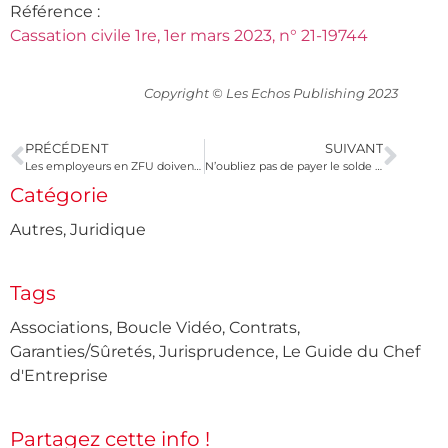
Référence :
Cassation civile 1re, 1er mars 2023, n° 21-19744
Copyright © Les Echos Publishing 2023
PRÉCÉDENT
SUIVANT
Les employeurs en ZFU doivent déclarer les mouvements de main-d’œuvre de 2022
N’oubliez pas de payer le solde de la taxe d’apprentissage !
Catégorie
Autres
,
Juridique
Tags
Associations
,
Boucle Vidéo
,
Contrats
,
Garanties/Sûretés
,
Jurisprudence
,
Le Guide du Chef
d'Entreprise
Partagez cette info !